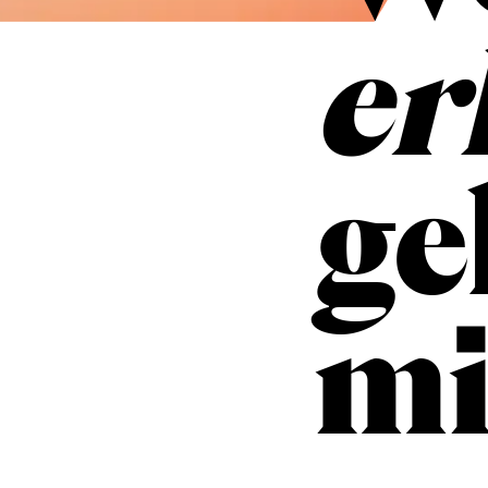
er
ge
mi