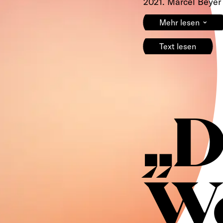
2021. Marcel Beyer 
⌄
Mehr lesen
Text lesen
„D
W