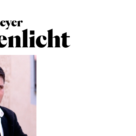
eyer
nlicht