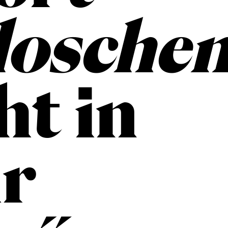
losche
ht in
r