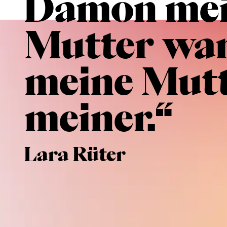
Dämon mei
Mutter war,
meine Mut
meiner.“
Lara Rüter