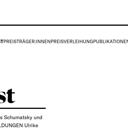
ST
PREISTRÄGER:INNEN
PREISVERLEIHUNG
PUBLIKATIONE
st
ris Schumatsky und
MELDUNGEN Ulrike