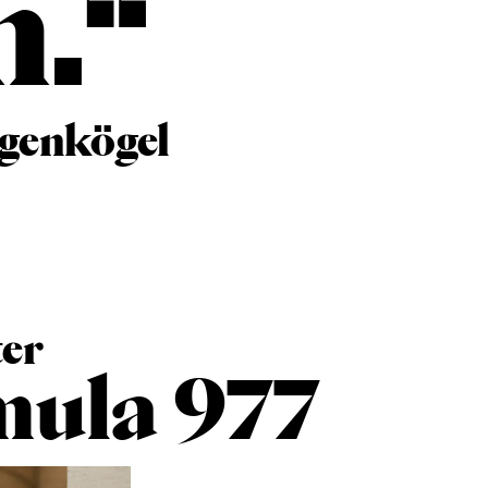
.“
genkögel
er
mula 977