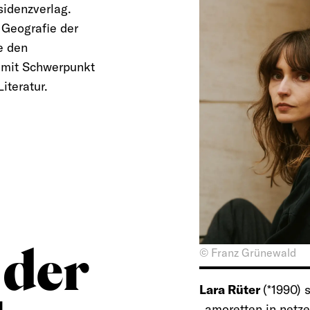
sidenzverlag.
 Geografie der
e den
s mit Schwerpunkt
iteratur.
© Franz Grünewald
 der
Lara Rüter
(*1990) 
„amoretten in netz