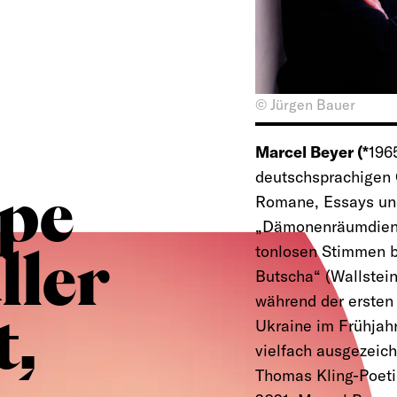
© Jürgen Bauer
Marcel Beyer (*
196
deutschsprachigen G
pe
Romane, Essays und 
„Dämonenräumdiens
tonlosen Stimmen b
ller
Butscha“ (Wallstein
während der ersten
t,
Ukraine im Frühjah
vielfach ausgezeich
Thomas Kling-Poeti