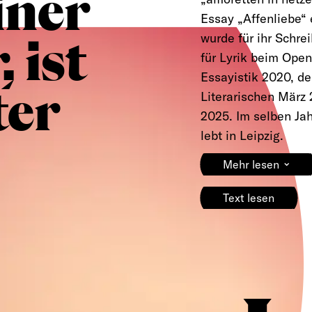
ner
Essay „Affenliebe“ 
wurde für ihr Schre
 ist
für Lyrik beim Open
Essayistik 2020, d
ter
Literarischen März 
2025. Im selben Jah
lebt in Leipzig.
⌄
Mehr lesen
Text lesen