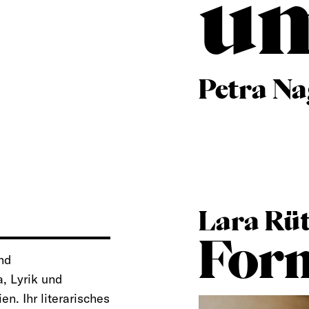
um
Petra Na
Lara Rüt
For
und
a, Lyrik und
en. Ihr literarisches