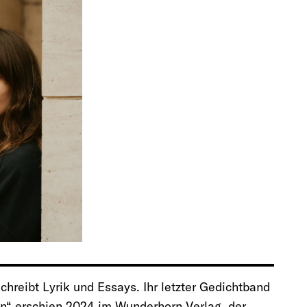
schreibt Lyrik und Essays. Ihr letzter Gedichtband
en“ erschien 2024 im Wunderhorn Verlag, der