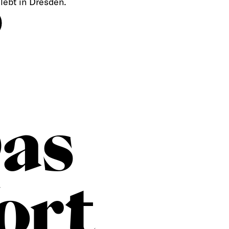
lebt in Dresden.
as
ort