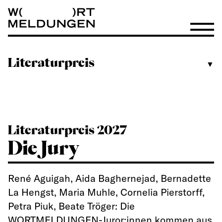
Wortmeldungen
Menü öf
Literaturpreis
▼
Literaturpreis 2027
Die Jury
René Aguigah, Aida Baghernejad, Bernadette
La Hengst, Maria Muhle, Cornelia Pierstorff,
Petra Piuk, Beate Tröger: Die
WORTMELDUNGEN-Juror:innen kommen aus