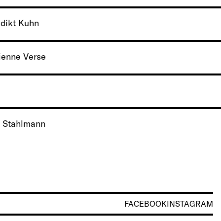
edikt Kuhn
ienne Verse
a Stahlmann
FACEBOOK
INSTAGRAM