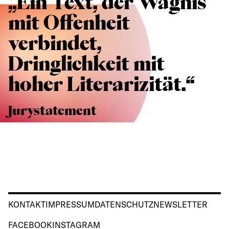
„Ein Text, der Wagnis
mit Offenheit
verbindet,
Dringlichkeit mit
hoher Literarizität.“
Jurystatement
KONTAKT
IMPRESSUM
DATENSCHUTZ
NEWSLETTER
FACEBOOK
INSTAGRAM