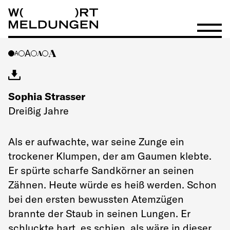
Wortmeldungen
Menü öf
A
A
A
A
Sophia Strasser
Dreißig Jahre
Als er aufwachte, war seine Zunge ein
trockener Klumpen, der am Gaumen klebte.
Er spürte scharfe Sandkörner an seinen
Zähnen. Heute würde es heiß werden. Schon
bei den ersten bewussten Atemzügen
brannte der Staub in seinen Lungen. Er
schluckte hart, es schien, als wäre in dieser