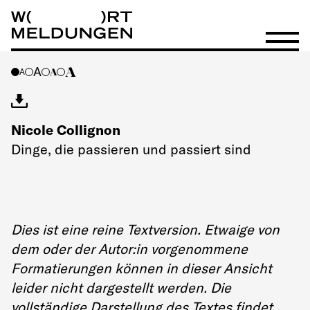
Wortmeldungen
Menü öf
A
A
A
A
Nicole Collignon
Dinge, die passieren und passiert sind
Dies ist eine reine Textversion. Etwaige von
dem oder der Autor:in vorgenommene
Formatierungen können in dieser Ansicht
leider nicht dargestellt werden. Die
vollständige Darstellung des Textes findet