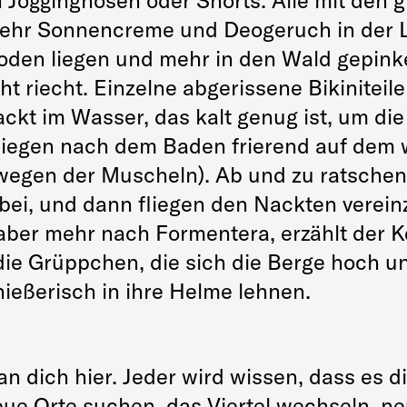
 Jogginghosen oder Shorts. Alle mit den 
hr Sonnencreme und Deogeruch in der L
den liegen und mehr in den Wald gepinkel
t riecht. Einzelne abgerissene Bikiniteil
kt im Wasser, das kalt genug ist, um die
 liegen nach dem Baden frierend auf dem
egen der Muscheln). Ab und zu ratschen
ei, und dann fliegen den Nackten vereinz
aber mehr nach Formentera, erzählt der Ke
die Grüppchen, die sich die Berge hoch u
nießerisch in ihre Helme lehnen.
 dich hier. Jeder wird wissen, dass es di
ue Orte suchen, das Viertel wechseln, neu