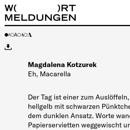
Wortmeldungen
A
A
A
A
Magdalena Kotzurek
Eh, Macarella
Der Tag ist einer zum Auslöffeln
hellgelb mit schwarzen Pünktche
dem dunklen Ansatz. Worte wand
Papierservietten weggewischt u