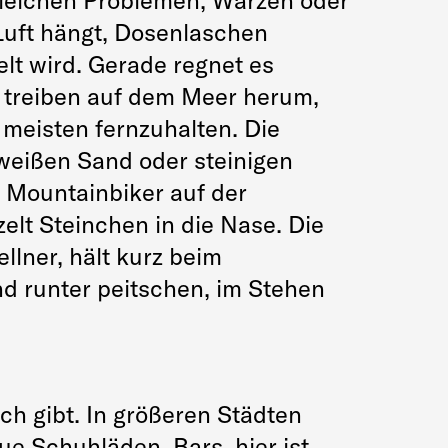
gleichen Problemen, Warzen oder
uft hängt, Dosenlaschen
t wird. Gerade regnet es
e treiben auf dem Meer herum,
 meisten fernzuhalten. Die
 weißen Sand oder steinigen
 Mountainbiker auf der
elt Steinchen in die Nase. Die
llner, hält kurz beim
nd runter peitschen, im Stehen
ch gibt. In größeren Städten
e Schuhläden, Bars, hier ist