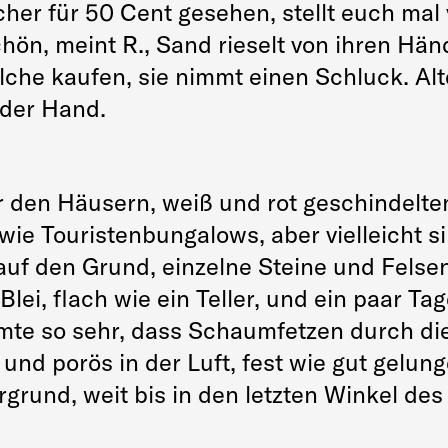
her für 50 Cent gesehen, stellt euch mal v
schön, meint R., Sand rieselt von ihren H
che kaufen, sie nimmt einen Schluck. Alte
 der Hand.
r den Häusern, weiß und rot geschindelte
wie Touristenbungalows, aber vielleicht s
s auf den Grund, einzelne Steine und Fel
Blei, flach wie ein Teller, und ein paar T
mte so sehr, dass Schaumfetzen durch die
 und porös in der Luft, fest wie gut gelu
grund, weit bis in den letzten Winkel de