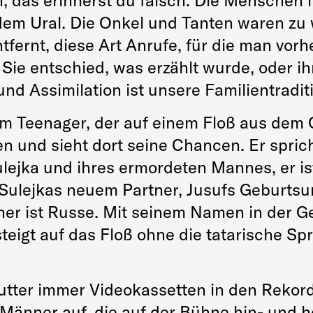
n, das erinnerst du falsch. Die Menschen
dem Ural. Die Onkel und Tanten waren zu w
fernt, diese Art Anrufe, für die man vorh
Sie entschied, was erzählt wurde, oder i
und Assimilation ist unsere Familientradit
m Teenager, der auf einem Floß aus dem G
en und sieht dort seine Chancen. Er spri
ulejka und ihres ermordeten Mannes, er ist
es Sulejkas neuem Partner, Jusufs Geburts
tner ist Russe. Mit seinem Namen in der 
teigt auf das Floß ohne die tatarische S
utter immer Videokassetten in den Rekord
Männer auf, die auf der Bühne hin- und h