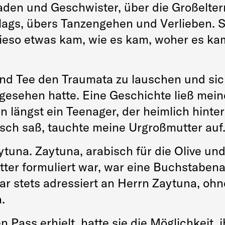
den und Geschwister, über die Großelter
lags, übers Tanzengehen und Verlieben. Si
wieso etwas kam, wie es kam, woher es kam
 und Tee den Traumata zu lauschen und si
 gesehen hatte. Eine Geschichte ließ mein
on längst ein Teenager, der heimlich hin
sch saß, tauchte meine Urgroßmutter auf
una. Zaytuna, arabisch für die Olive und
ter formuliert war, war eine Buchstabena
war stets adressiert an Herrn Zaytuna, 
.
 Pass erhielt, hatte sie die Möglichkeit,