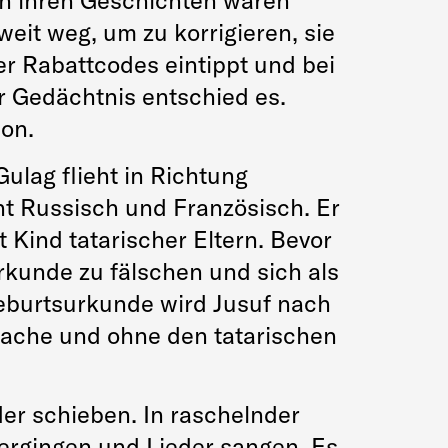
 in ihren Geschichten waren
eit weg, um zu korrigieren, sie
er Rabattcodes eintippt und bei
hr Gedächtnis entschied es.
ion.
ulag flieht in Richtung
cht Russisch und Französisch. Er
 Kind tatarischer Eltern. Bevor
urkunde zu fälschen und sich als
Geburtsurkunde wird Jusuf nach
prache und ohne den tatarischen
er schieben. In raschelnder
ergingen und Lieder sangen. Es