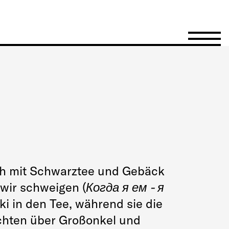
Menü öffn
ch mit Schwarztee und Gebäck
wir schweigen (
Когда я ем - я
ki in den Tee, während sie die
chten über Großonkel und