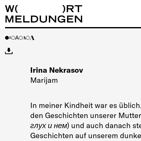
Wortmeldungen
A
A
A
A
Irina Nekrasov
Marijam
In meiner Kindheit war es übli
den Geschichten unserer Mutter
глух и нем
) und auch danach ste
Geschichten auf unserem dunkel