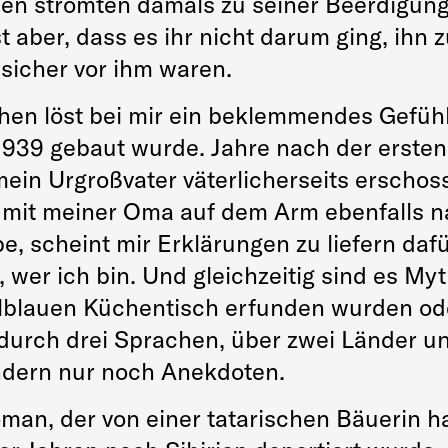
n strömten damals zu seiner Beerdigung,
 aber, dass es ihr nicht darum ging, ihn z
 sicher vor ihm waren.
n löst bei mir ein beklemmendes Gefühl 
1939 gebaut wurde. Jahre nach der erste
 mein Urgroßvater väterlicherseits erscho
mit meiner Oma auf dem Arm ebenfalls nac
e, scheint mir Erklärungen zu liefern daf
, wer ich bin. Und gleichzeitig sind es My
blauen Küchentisch erfunden wurden oder
 durch drei Sprachen, über zwei Länder un
ndern nur noch Anekdoten.
oman, der von einer tatarischen Bäuerin h