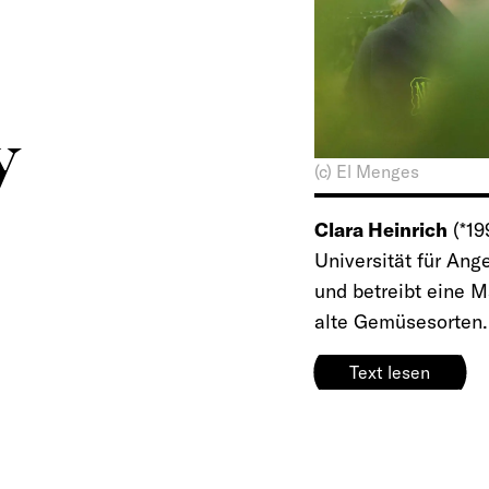
y
(c) El Menges
Clara Heinrich
(*19
Universität für Ang
und betreibt eine 
alte Gemüsesorten. 
Text lesen