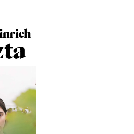
inrich
zta