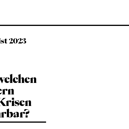
ist 2023
welchen
ern
Krisen
hrbar?