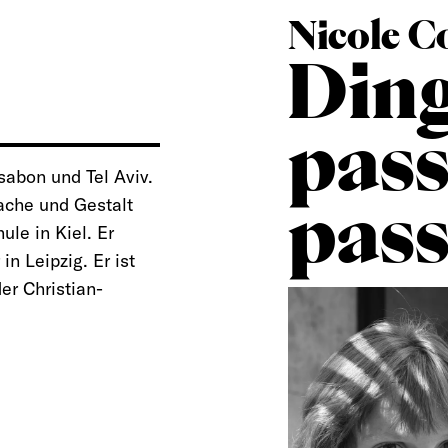
Nicole C
Ding
pass
ssabon und Tel Aviv.
ache und Gestalt
pass
le in Kiel. Er
n Leipzig. Er ist
er Christian-