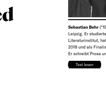
ed
Sebastian Behr
(*1
Leipzig. Er studier
Literaturinstitut, h
2018 und als Final
Er schreibt Prosa un
Text lesen