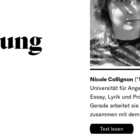
zung
Nicole Collignon
(*
Universität für Ang
Essay, Lyrik und P
Gerade arbeitet si
zusammen mit dem M
Text lesen