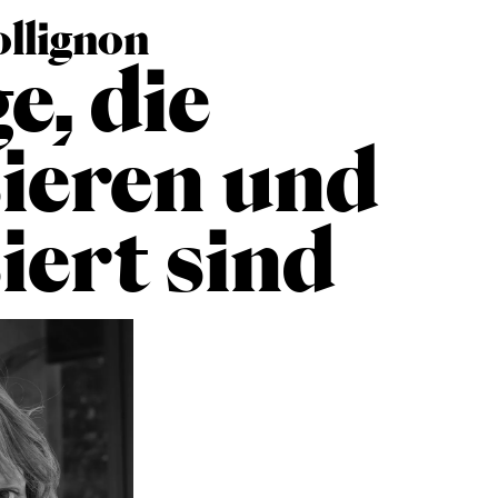
ollignon
e, die
ieren und
iert sind