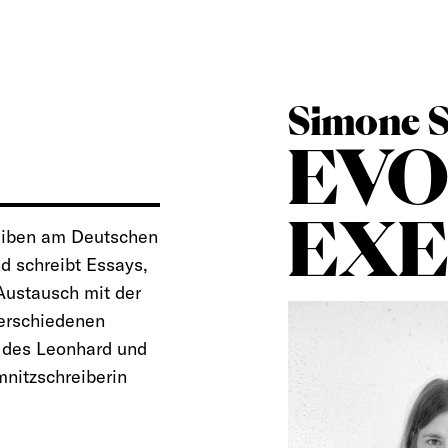
Simone S
EVO
EXE
reiben am Deutschen
und schreibt Essays,
 Austausch mit der
verschiedenen
in des Leonhard und
mnitzschreiberin