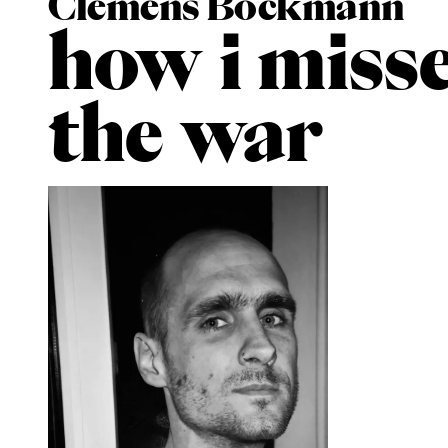
Clemens Böckmann
how i miss
the war