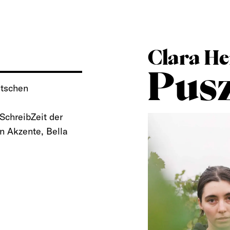
Clara He
Pus
utschen
SchreibZeit der
in Akzente, Bella